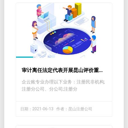
审计离任法定代表开展昆山评价重点进行
企云账专业办理以下业务：注册民非机构;
注册分公司、分公司;注册分
日期：2021-06-13
作者：昆山注册公司