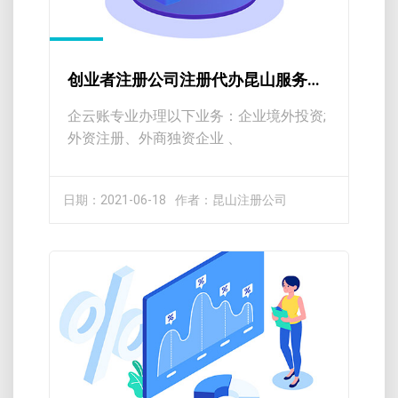
创业者注册公司注册代办昆山服务寻求代理
企云账专业办理以下业务：企业境外投资;
外资注册、外商独资企业 、
日期：2021-06-18
作者：昆山注册公司