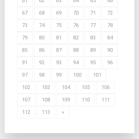
61
62
63
64
65
66
67
68
69
70
71
72
73
74
75
76
77
78
79
80
81
82
83
84
85
86
87
88
89
90
91
92
93
94
95
96
97
98
99
100
101
102
103
104
105
106
107
108
109
110
111
112
113
»