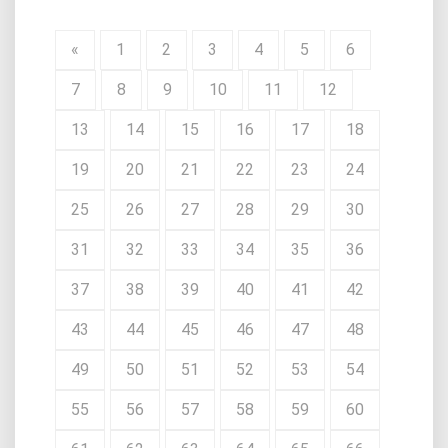
«
1
2
3
4
5
6
7
8
9
10
11
12
13
14
15
16
17
18
19
20
21
22
23
24
25
26
27
28
29
30
31
32
33
34
35
36
37
38
39
40
41
42
43
44
45
46
47
48
49
50
51
52
53
54
55
56
57
58
59
60