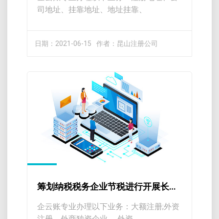
司地址、挂靠地址、地址挂靠、
日期：2021-06-15
作者：昆山注册公司
筹划纳税税务企业节税进行开展长期性
企云账专业办理以下业务：大额注册;外资
注册、外商独资企业 、外资