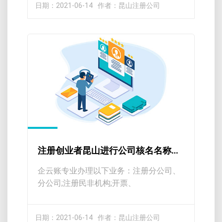
日期：2021-06-14
作者：昆山注册公司
注册创业者昆山进行公司核名名称营业执照
企云账专业办理以下业务：注册分公司、
分公司;注册民非机构;开票、
日期：2021-06-14
作者：昆山注册公司