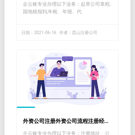
企云账专业办理以下业务：起草公司章程;
国地税报到;年检、年报、代
日期：2021-06-16
作者：昆山注册公司
外资公司注册外资公司流程注册经营范围注册地址进行
企云账专业办理以下业务：注册地址、公