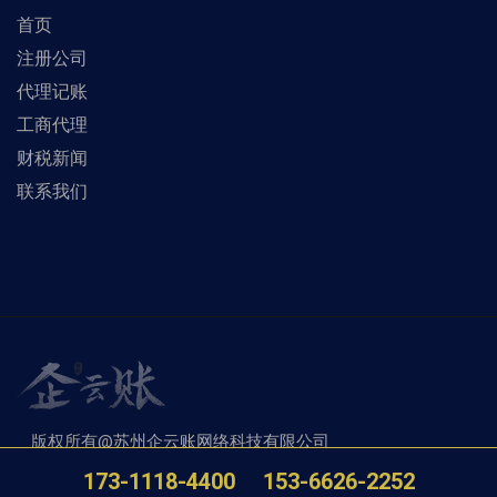
首页
注册公司
代理记账
工商代理
财税新闻
联系我们
版权所有@
苏州企云账网络科技有限公司
苏ICP备20000635号
173-1118-4400
153-6626-2252