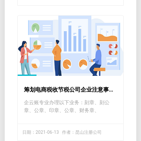
筹划电商税收节税公司企业注意事项开展
企云账专业办理以下业务：刻章、刻公
章、公章、印章、公章、财务章、
日期：2021-06-13
作者：昆山注册公司