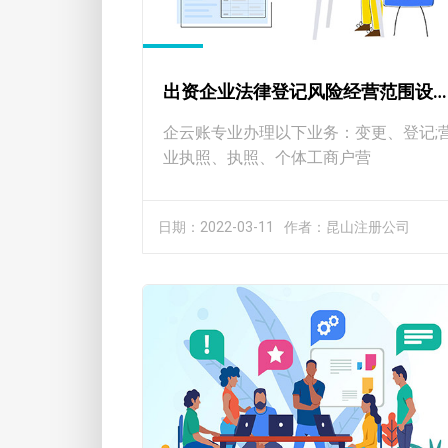
出资企业法律登记风险经营范围设立登记防范
企云账专业办理以下业务：变更、登记;
业执照、执照、个体工商户营
日期：2022-03-11
作者：昆山注册公司