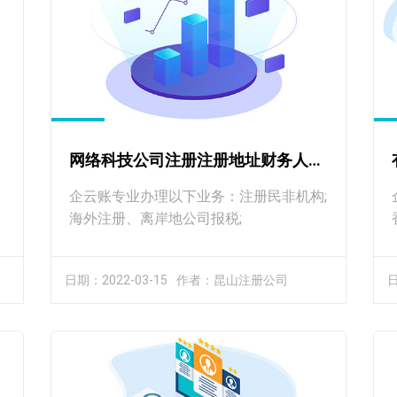
网络科技公司注册注册地址财务人员法定代表帐户监事
、
企云账专业办理以下业务：注册民非机构;
海外注册、离岸地公司报税;
日期：2022-03-15
作者：昆山注册公司
日