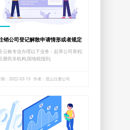
注销公司登记解散申请情形或者规定
企云账专业办理以下业务：起草公司章程;
注册民非机构;国地税报到;
期：2022-03-13
作者：昆山注册公司