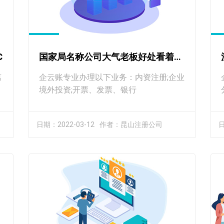
C
国家局名称公司大气老板好处看着很多
离
企云账专业办理以下业务：内资注册;企业
境外投资;开票、发票、银行
日期：2022-03-12
作者：昆山注册公司
日