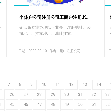
个体户公司注册公司工商户注册老板小编企云账
草
企云账专业办理以下业务：注册地址、公
司地址、挂靠地址、地址挂靠、
日期：2022-03-10
作者：昆山注册公司
日
7
8
9
10
11
12
13
14
5
26
27
28
29
30
31
32
33
4
45
46
47
48
49
50
51
52