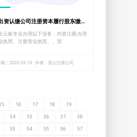
出资认缴公司注册资本履行股东缴纳义务
企云账专业办理以下业务：内资注册;办营
业执照、注册营业执照、、营
期：2022-03-10
作者：昆山注册公司
15
16
17
18
19
34
35
36
37
38
53
54
55
56
57