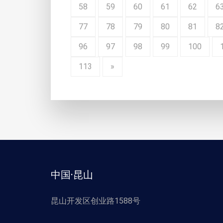
58
59
60
61
62
6
77
78
79
80
81
8
96
97
98
99
100
113
»
中国·昆山
昆山开发区创业路1588号