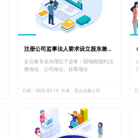
注册公司监事法人要求设立股东兼任创业
企云账专业办理以下业务：国地税报到;注
册地址、公司地址、挂靠地址
日期：2022-03-14
作者：昆山注册公司
日