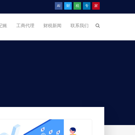
AI
财
税
专
家
记账
工商代理
财税新闻
联系我们