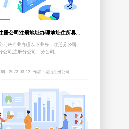
注册公司注册地址办理地址住所县局营业执照经营场所
企云账专业办理以下业务：注册分公司、
分公司;注册分公司、分公司;
期：2022-03-12
作者：昆山注册公司