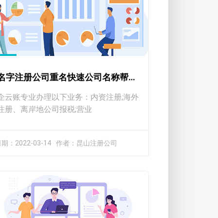
名字注册公司重名快速公司名称帮到注册
企云账专业办理以下业务：内资注册;海外
注册、离岸地公司报税;营业
期：2022-03-14
作者：昆山注册公司