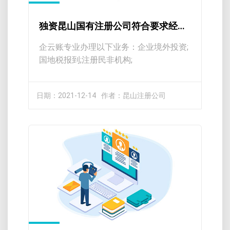
独资昆山国有注册公司符合要求经营项目哪些
企云账专业办理以下业务：企业境外投资;
国地税报到;注册民非机构;
日期：2021-12-14
作者：昆山注册公司