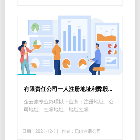
有限责任公司一人注册地址利弊股东注册公司章程
企云账专业办理以下业务：注册地址、公
司地址、挂靠地址、地址挂靠、
日期：2021-12-11
作者：昆山注册公司