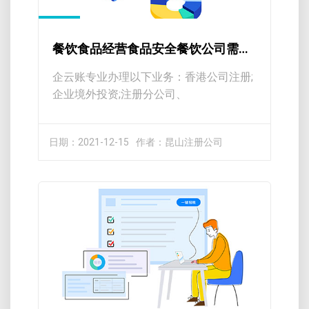
餐饮食品经营食品安全餐饮公司需要注册设备
企云账专业办理以下业务：香港公司注册;
企业境外投资;注册分公司、
日期：2021-12-15
作者：昆山注册公司