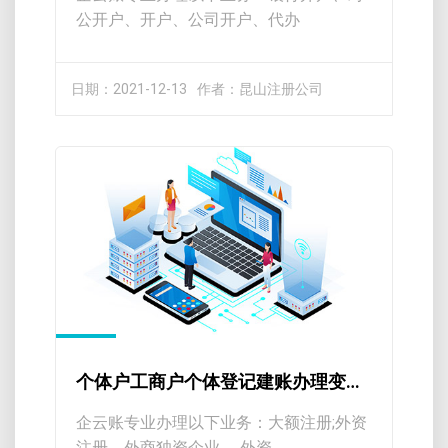
公开户、开户、公司开户、代办
日期：2021-12-13
作者：昆山注册公司
个体户工商户个体登记建账办理变更注册
企云账专业办理以下业务：大额注册;外资
注册、外商独资企业 、外资