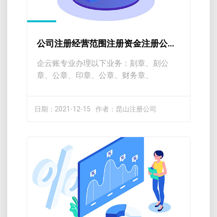
公司注册经营范围注册资金注册公司核名营业执照认缴
企云账专业办理以下业务：刻章、刻公
章、公章、印章、公章、财务章、
日期：2021-12-15
作者：昆山注册公司