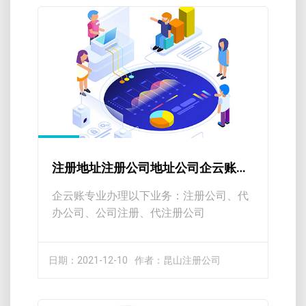
注册地址注册公司地址公司企云账注册可以帮到
企云账专业办理以下业务：注册公司、代
办公司、公司注册、代注册公司
日期：2021-12-10
作者：昆山注册公司