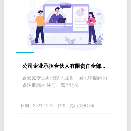
公司企业承担合伙人有限责任全部注册公司小编
企云账专业办理以下业务：国地税报到;内
资注册;海外注册、离岸地公
日期：2021-12-10
作者：昆山注册公司