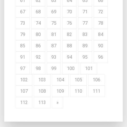
61
62
63
64
65
66
67
68
69
70
71
72
73
74
75
76
77
78
79
80
81
82
83
84
85
86
87
88
89
90
91
92
93
94
95
96
97
98
99
100
101
102
103
104
105
106
107
108
109
110
111
112
113
»