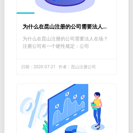
为什么在昆山注册的公司需要法人在场
为什么在昆山注册的公司需要法人在场？
注册公司有一个硬性规定：公司
日期：2020-07-21
作者：昆山注册公司