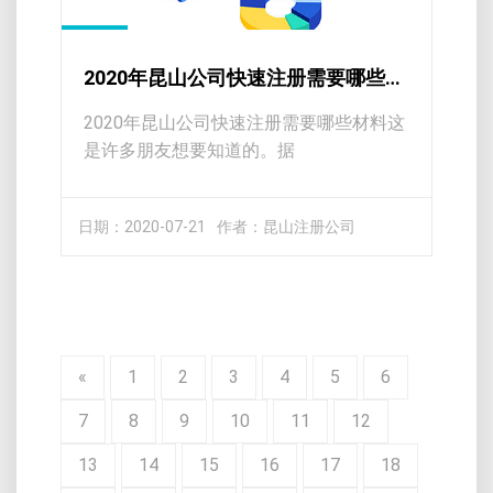
2020年昆山公司快速注册需要哪些材料
2020年昆山公司快速注册需要哪些材料这
是许多朋友想要知道的。据
日期：2020-07-21
作者：昆山注册公司
«
1
2
3
4
5
6
7
8
9
10
11
12
13
14
15
16
17
18