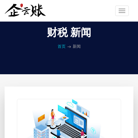
Toggle
navigat
财税 新闻
首页
新闻