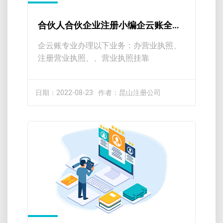
合伙人合伙企业注册小编企云账全体委托书
企云账专业办理以下业务：办营业执照、
注册营业执照、、营业执照挂靠
日期：2022-08-23
作者：昆山注册公司