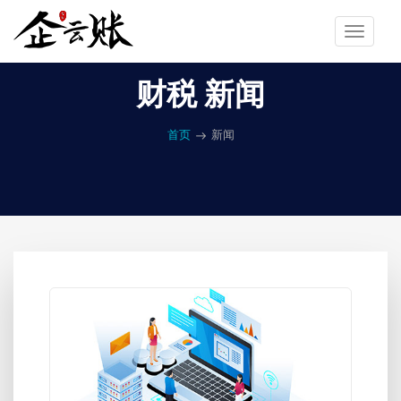
Toggle
navigat
财税 新闻
首页
新闻