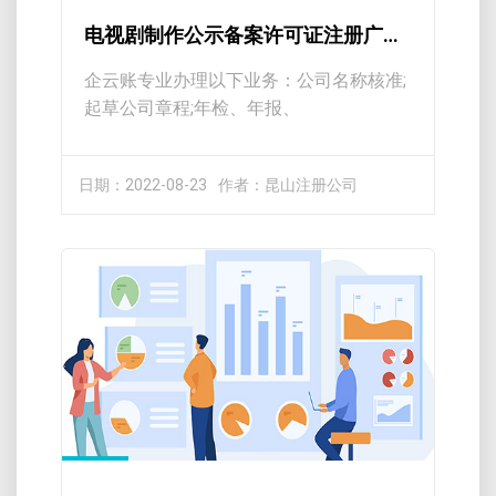
电视剧制作公示备案许可证注册广播影视
企云账专业办理以下业务：公司名称核准;
起草公司章程;年检、年报、
日期：2022-08-23
作者：昆山注册公司