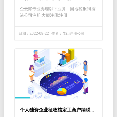
企云账专业办理以下业务：国地税报到;香
港公司注册;大额注册;注册
日期：2022-08-22
作者：昆山注册公司
个人独资企业征收核定工商户纳税所得额征收率