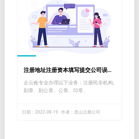
注册地址注册资本填写提交公司误区老板很多
企云账专业办理以下业务：注册民非机构;
刻章、刻公章、公章、印章、
日期：2022-08-19
作者：昆山注册公司