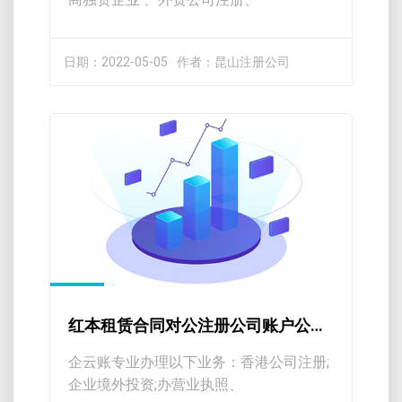
日期：2022-05-05
作者：昆山注册公司
红本租赁合同对公注册公司账户公司注册
企云账专业办理以下业务：香港公司注册;
企业境外投资;办营业执照、