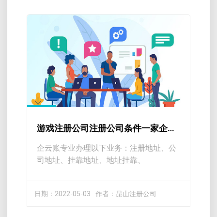
游戏注册公司注册公司条件一家企云账认缴
企云账专业办理以下业务：注册地址、公
司地址、挂靠地址、地址挂靠、
日期：2022-05-03
作者：昆山注册公司