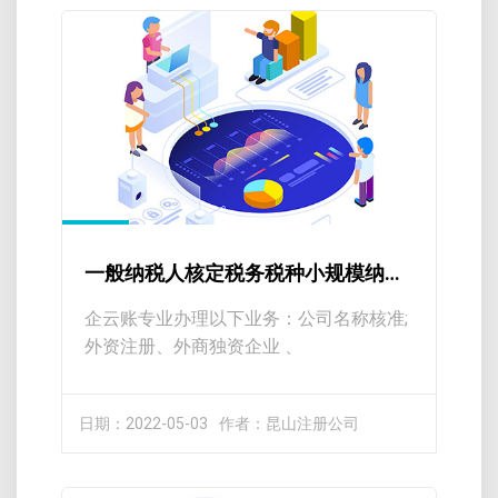
一般纳税人核定税务税种小规模纳税人增值税申报专管员
企云账专业办理以下业务：公司名称核准;
外资注册、外商独资企业 、
日期：2022-05-03
作者：昆山注册公司