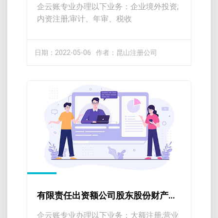
企云账专业办理以下业务：企业境外投资;
内资注册;审计、年审、税收
日期：2022-05-06
作者：昆山注册公司
有限责任出资额公司股东股份财产认缴有限公司
企云账专业办理以下业务：大额注册;营业