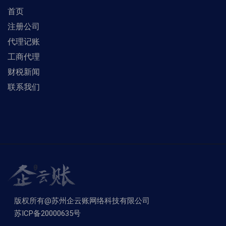
首页
注册公司
代理记账
工商代理
财税新闻
联系我们
版权所有@
苏州企云账网络科技有限公司
苏ICP备20000635号