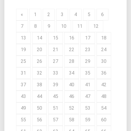
«
1
2
3
4
5
6
7
8
9
10
11
12
13
14
15
16
17
18
19
20
21
22
23
24
25
26
27
28
29
30
31
32
33
34
35
36
37
38
39
40
41
42
43
44
45
46
47
48
49
50
51
52
53
54
55
56
57
58
59
60