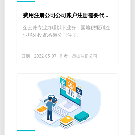
费用注册公司公司账户注册需要代办费年检费
企云账专业办理以下业务：国地税报到;企
业境外投资;香港公司注册;
日期：2022-05-07
作者：昆山注册公司