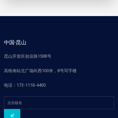
中国·昆山
昆山开发区创业路1588号
高铁南站北广场向西100米，8号写字楼
电话：173-1118-4400