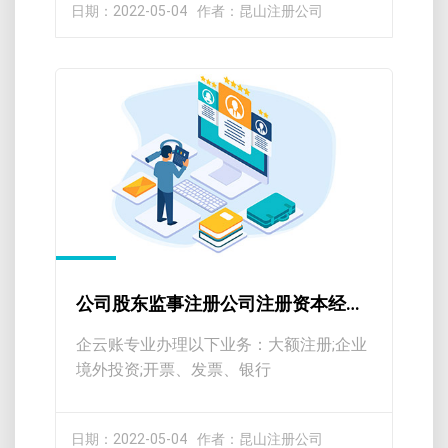
日期：2022-05-04
作者：昆山注册公司
公司股东监事注册公司注册资本经营范围需要注册地址
企云账专业办理以下业务：大额注册;企业
境外投资;开票、发票、银行
日期：2022-05-04
作者：昆山注册公司