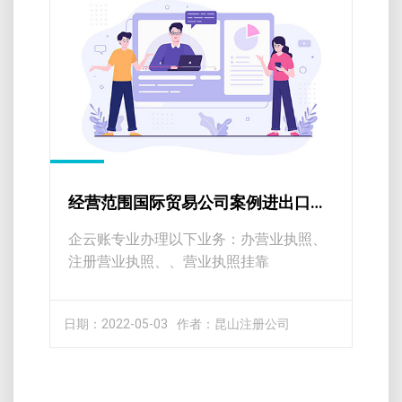
经营范围国际贸易公司案例进出口注册经营实收
企云账专业办理以下业务：办营业执照、
注册营业执照、、营业执照挂靠
日期：2022-05-03
作者：昆山注册公司