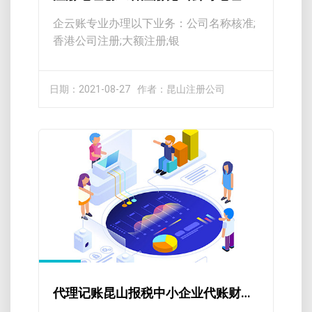
企云账专业办理以下业务：公司名称核准;
香港公司注册;大额注册;银
日期：2021-08-27
作者：昆山注册公司
代理记账昆山报税中小企业代账财务服务记账