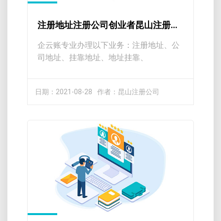
注册地址注册公司创业者昆山注册公司用房写字楼
企云账专业办理以下业务：注册地址、公
司地址、挂靠地址、地址挂靠、
日期：2021-08-28
作者：昆山注册公司