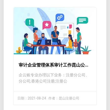
审计企业管理体系审计工作昆山公司经营开展
企云账专业办理以下业务：注册分公司、
分公司;香港公司注册;注册公
日期：2021-08-24
作者：昆山注册公司