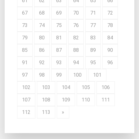
61
62
63
64
65
66
67
68
69
70
71
72
73
74
75
76
77
78
79
80
81
82
83
84
85
86
87
88
89
90
91
92
93
94
95
96
97
98
99
100
101
102
103
104
105
106
107
108
109
110
111
112
113
»