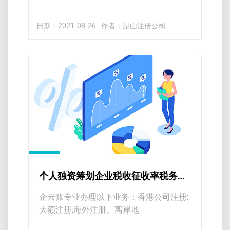
日期：2021-08-26
作者：昆山注册公司
个人独资筹划企业税收征收率税务优势开展
企云账专业办理以下业务：香港公司注册;
大额注册;海外注册、离岸地