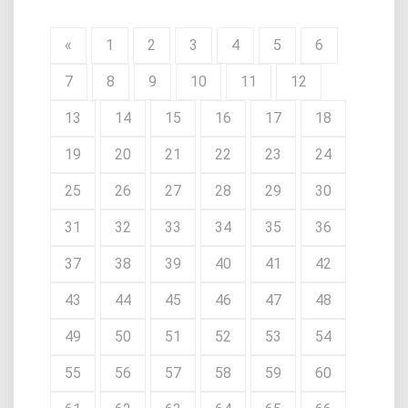
«
1
2
3
4
5
6
7
8
9
10
11
12
13
14
15
16
17
18
19
20
21
22
23
24
25
26
27
28
29
30
31
32
33
34
35
36
37
38
39
40
41
42
43
44
45
46
47
48
49
50
51
52
53
54
55
56
57
58
59
60