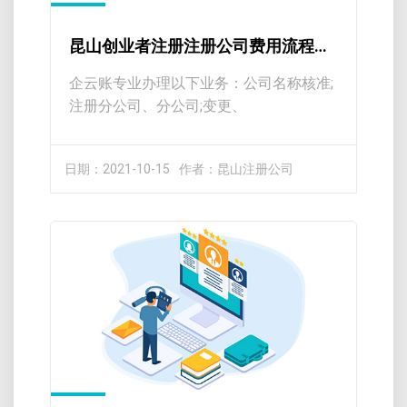
昆山创业者注册注册公司费用流程公司工商
企云账专业办理以下业务：公司名称核准;
注册分公司、分公司;变更、
日期：2021-10-15
作者：昆山注册公司