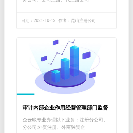
日期：2021-10-13
作者：昆山注册公司
审计内部企业作用经营管理部门监督
企云账专业办理以下业务：注册分公司、
分公司;外资注册、外商独资企