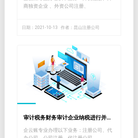
商独资企业 、外资公司注册、
日期：2021-10-13
作者：昆山注册公司
审计税务财务审计企业纳税进行并购复核
企云账专业办理以下业务：注册公司、代
办公司、公司注册、代注册公司