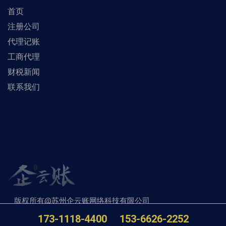
首页
注册公司
代理记账
工商代理
财税新闻
联系我们
版权所有@
苏州企云账网络科技有限公司
苏ICP备20000635号
173-1118-4400
153-6626-2252