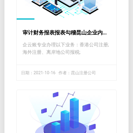
审计财务报表报表勾稽昆山企业内容进行
企云账专业办理以下业务：香港公司注册;
海外注册、离岸地公司报税;
日期：2021-10-16
作者：昆山注册公司