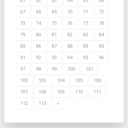
61
62
63
64
65
66
67
68
69
70
71
72
73
74
75
76
77
78
79
80
81
82
83
84
85
86
87
88
89
90
91
92
93
94
95
96
97
98
99
100
101
102
103
104
105
106
107
108
109
110
111
112
113
»