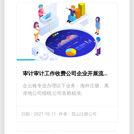
审计审计工作收费公司企业开展流程标准
企云账专业办理以下业务：海外注册、离
岸地公司报税;公司名称核准;
日期：2021-10-11
作者：昆山注册公司